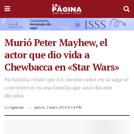
Murió Peter Mayhew, el
actor que dio vida a
Chewbacca en «Star Wars»
Su familia relató que los involucrados en la saga se
convirtieron en una familia que amó durante
décadas
por
Agencias
jueves, 2 mayo 2019 6:14 PM