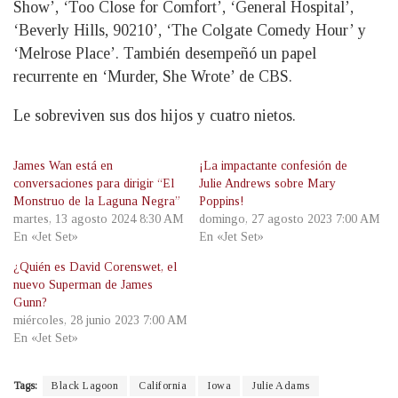
Show’, ‘Too Close for Comfort’, ‘General Hospital’,
‘Beverly Hills, 90210’, ‘The Colgate Comedy Hour’ y
‘Melrose Place’. También desempeñó un papel
recurrente en ‘Murder, She Wrote’ de CBS.
Le sobreviven sus dos hijos y cuatro nietos.
James Wan está en
¡La impactante confesión de
conversaciones para dirigir “El
Julie Andrews sobre Mary
Monstruo de la Laguna Negra”
Poppins!
martes, 13 agosto 2024 8:30 AM
domingo, 27 agosto 2023 7:00 AM
En «Jet Set»
En «Jet Set»
¿Quién es David Corenswet, el
nuevo Superman de James
Gunn?
miércoles, 28 junio 2023 7:00 AM
En «Jet Set»
Tags:
Black Lagoon
California
Iowa
Julie Adams