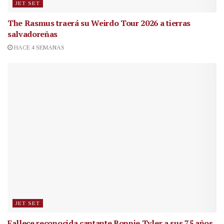
JET SET
The Rasmus traerá su Weirdo Tour 2026 a tierras
salvadoreñas
HACE 4 SEMANAS
JET SET
Fallece reconocida cantante
Bonnie Tyler a sus 75 años