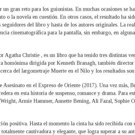
ser un gran reto para los guionistas. En muchas ocasiones se 
o o la novela en cuestión. En otros casos, el resultado ha sido
seguidores del libro y hasta de los autores originales. La rea
encia cinematográfica para la pantalla, sin embargo, en alguna
r Agatha Christie , es un libro que ha tenido tres distintas ve
nta homónima dirigida por Kenneth Branagh, también director 
acerca del largometraje Muerte en el Nilo y los resultados son
 Asesinato en el Expreso de Oriente (2017). Una vez más, Bra
redera en esta historia de suspenso, romance y drama. Para est
itia Wright, Armie Hammer, Annette Bening, Ali Fazal, Sop
ión positiva. Hasta el momento la cinta ha sido recibida con 
la totalmente cautivadora y elegante, que logra superar a su a