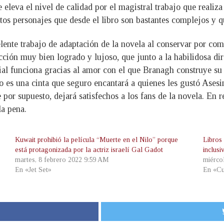
 eleva el nivel de calidad por el magistral trabajo que realiza 
estos personajes que desde el libro son bastantes complejos y 
nte trabajo de adaptación de la novela al conservar por compl
ión muy bien logrado y lujoso, que junto a la habilidosa dire
rial funciona gracias al amor con el que Branagh construye su 
o es una cinta que seguro encantará a quienes les gustó Asesi
ue por supuesto, dejará satisfechos a los fans de la novela. En
la pena.
Kuwait prohibió la película “Muerte en el Nilo” porque
Libros 
está protagonizada por la actriz israelí Gal Gadot
inclus
martes, 8 febrero 2022 9:59 AM
miérco
En «Jet Set»
En «Cu