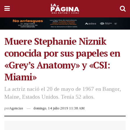
Muere Stephanie Niznik
conocida por sus papeles en
«Grey’s Anatomy» y «CSI:
Miami»
La actriz nació el 20 de mayo de 1967 en Bangor,
Maine, Estados Unidos. Tenía 52 años.
por
Agencias
domingo, 14 julio 2019 11:38 AM