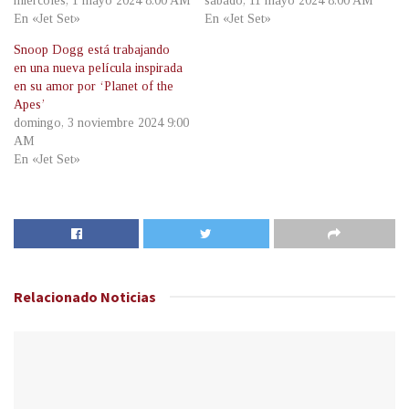
miércoles, 1 mayo 2024 8:00 AM
sábado, 11 mayo 2024 8:00 AM
En «Jet Set»
En «Jet Set»
Snoop Dogg está trabajando
en una nueva película inspirada
en su amor por ‘Planet of the
Apes’
domingo, 3 noviembre 2024 9:00
AM
En «Jet Set»
Relacionado
Noticias