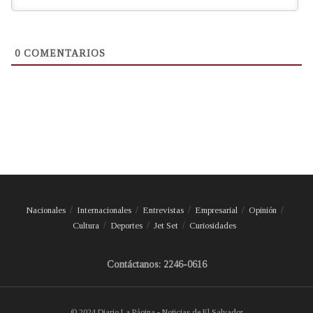
0
COMENTARIOS
Nacionales
Internacionales
Entrevistas
Empresarial
Opinión
Cultura
Deportes
Jet Set
Curiosidades
Contáctanos: 2246-0616
© 2024 Diario La Página - Noticias de El Salvador