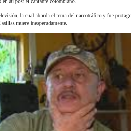
ó en su post el cantante colombiano.
televisión, la cual aborda el tema del narcotráfico y fue prot
Casillas muere inesperadamente.