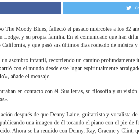
Co
rupo The Moody Blues, falleció el pasado miércoles a los 82 a
ohn Lodge, y su propia familia. En el comunicado que han difu
e California, y que pasó sus últimos días rodeado de música y
 un asombro infantil, recorriendo un camino profundamente in
artió con el mundo desde este lugar espiritualmente arraigad
lo'», añade el mensaje.
traban en contacto con él. Sus letras, su filosofía y su visió
as».
ación después de que Denny Laine, guitarrista y vocalista de
publicando una imagen de él tocando el piano con el pie de fot
cido. Ahora se ha reunido con Denny, Ray, Graeme y Clint; q