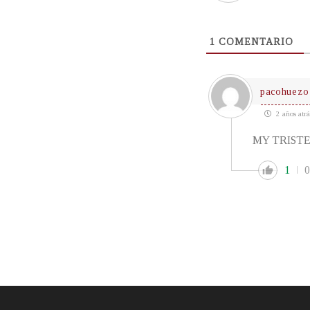
1
COMENTARIO
pacohuezo
2 años atrá
MY TRISTE 
1
0