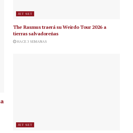
JET SET
The Rasmus traerá su Weirdo Tour 2026 a
tierras salvadoreñas
HACE 3 SEMANAS
la
JET SET