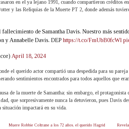
casaron en el ya lejano 1991, cuando compartieron créditos en
tter y las Reliquias de la Muerte PT 2, donde además tuviero
el fallecimiento de Samantha Davis. Nuestro más senti
son y Annabelle Davis. DEP
https://t.co/FmUbB0fcWl
pi
ncor)
April 18, 2024
donde el querido actor compartió una despedida para su parej
rando sentimientos encontrados para todos aquellos que eran 
ausa de la muerte de Samantha; sin embargo, el protagonista
idad, que sorpresivamente nunca la detuvieron, pues Davis de
 situación impactará en su vida.
Muere Robbie Coltrane a los 72 años, el querido Hagrid
Revela