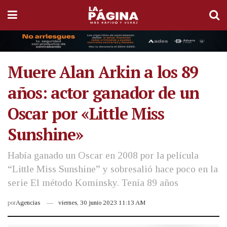
Muere Alan Arkin a los 89
años: actor ganador de un
Oscar por «Little Miss
Sunshine»
Había ganado un Oscar en 2008 por la película
“Little Miss Sunshine” y sobresalió hace poco en la
serie El método Kominsky. Tenía 89 años
por
Agencias
viernes, 30 junio 2023 11:13 AM