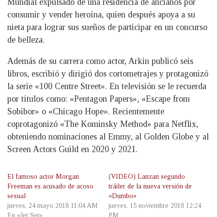
Mundial expulsado de una residencia de ancianos por
consumir y vender heroína, quien después apoya a su
nieta para lograr sus sueños de participar en un concurso
de belleza.
Además de su carrera como actor, Arkin publicó seis
libros, escribió y dirigió dos cortometrajes y protagonizó
la serie «100 Centre Street». En televisión se le recuerda
por títulos como: «Pentagon Papers», «Escape from
Sobibor» o «Chicago Hope». Recientemente
coprotagonizó «The Kominsky Method» para Netflix,
obteniendo nominaciones al Emmy, al Golden Globe y al
Screen Actors Guild en 2020 y 2021.
El famoso actor Morgan
(VIDEO) Lanzan segundo
Freeman es acusado de acoso
tráiler de la nueva versión de
sexual
«Dumbo»
jueves, 24 mayo 2018 11:04 AM
jueves, 15 noviembre 2018 12:24
En «Jet Set»
PM