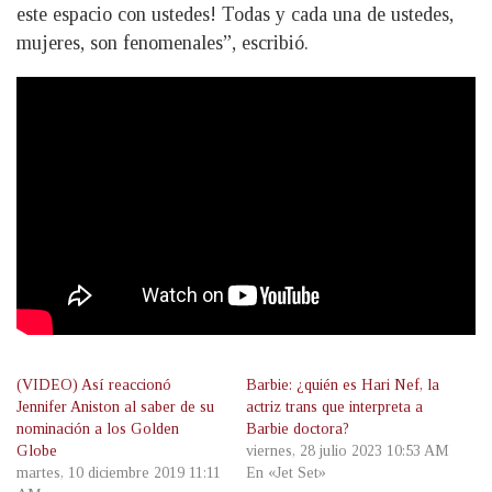
este espacio con ustedes! Todas y cada una de ustedes,
mujeres, son fenomenales”, escribió.
(VIDEO) Así reaccionó
Barbie: ¿quién es Hari Nef, la
Jennifer Aniston al saber de su
actriz trans que interpreta a
nominación a los Golden
Barbie doctora?
Globe
viernes, 28 julio 2023 10:53 AM
martes, 10 diciembre 2019 11:11
En «Jet Set»