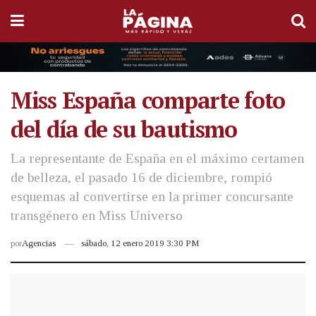
Miss España comparte foto
del día de su bautismo
La representante de España en el máximo certamen
de belleza, el pasado 16 de diciembre, rompió
esquemas al convertirse en la primer concursante
transgénero en Miss Universo
por
Agencias
sábado, 12 enero 2019 3:30 PM