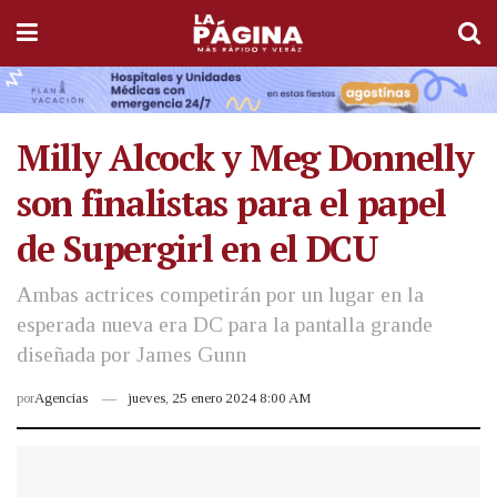
Milly Alcock y Meg Donnelly
son finalistas para el papel
de Supergirl en el DCU
Ambas actrices competirán por un lugar en la
esperada nueva era DC para la pantalla grande
diseñada por James Gunn
por
Agencias
jueves, 25 enero 2024 8:00 AM