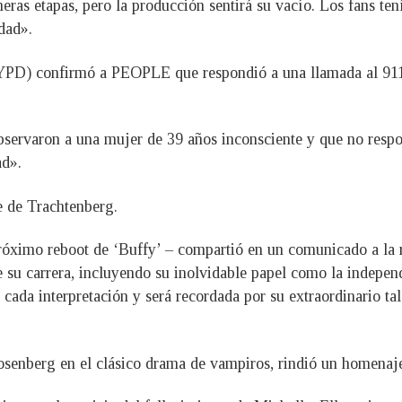
eras etapas, pero la producción sentirá su vacío. Los fans te
dad».
PD) confirmó a PEOPLE que respondió a una llamada al 911 
bservaron a una mujer de 39 años inconsciente y que no resp
ad».
e de Trachtenberg.
l próximo reboot de ‘Buffy’ – compartió en un comunicado a 
 de su carrera, incluyendo su inolvidable papel como la indep
cada interpretación y será recordada por su extraordinario ta
enberg en el clásico drama de vampiros, rindió un homenaje a