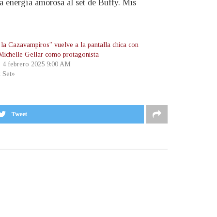
na energía amorosa al set de Buffy. Mis
 la Cazavampiros” vuelve a la pantalla chica con
Michelle Gellar como protagonista
, 4 febrero 2025 9:00 AM
t Set»
Tweet