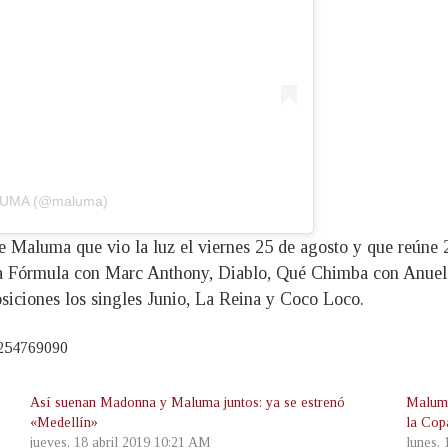
ALUMA (@maluma)
 Maluma que vio la luz el viernes 25 de agosto y que reúne 2
 La Fórmula con Marc Anthony, Diablo, Qué Chimba con Anue
siciones los singles Junio, La Reina y Coco Loco.
5254769090
Así suenan Madonna y Maluma juntos: ya se estrenó
Maluma 
«Medellín»
la Cop
jueves, 18 abril 2019 10:21 AM
lunes,