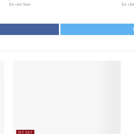
En «Jet Set»
En «Je
JET SET