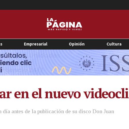
as
Empresarial
Opinión
Cultura
lar en el nuevo videoc
n día antes de la publicación de su disco Don Juan