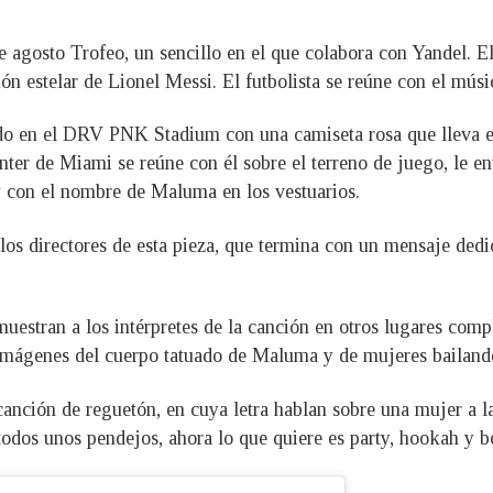
e agosto Trofeo, un sencillo en el que colabora con Yandel. E
ión estelar de Lionel Messi. El futbolista se reúne con el músi
do en el DRV PNK Stadium con una camiseta rosa que lleva el
Inter de Miami se reúne con él sobre el terreno de juego, le e
 con el nombre de Maluma en los vestuarios.
os directores de esta pieza, que termina con un mensaje dedic
muestran a los intérpretes de la canción en otros lugares com
n imágenes del cuerpo tatuado de Maluma y de mujeres bailand
canción de reguetón, en cuya letra hablan sobre una mujer a la
todos unos pendejos, ahora lo que quiere es party, hookah y b