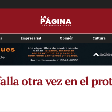
as
Empresarial
Opinión
Cultura
la otra vez en el prot