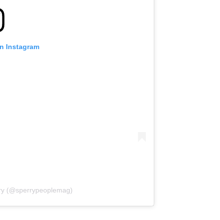
on Instagram
rry (@sperrypeoplemag)