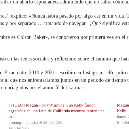
sufrir un aborto espontáneo, admitiendo que no sabía cómo afr
’, explicó: «Nunca había pasado por algo así en mi vida. Ten
os y por separado … tratando de navegar, ‘¿Qué significa esto
bre es Colson Baker-, se conocieron por primera vez en el ro
 en las redes sociales y reflexionó sobre el camino que han 
n Brian entre 2010 y 2021- escribió en Instagram: «En julio 
 al que nos enfrentaríamos juntos en un periodo de tiempo tan
ero embriagados por el amor. Y del karma».
(VIDEO) Megan Fox y Machine Gun Kelly fueron
Megan 
agredidos en una feria de California mientras tenían una
Kelly
cita
lunes,
domingo, 23 julio 2023 8:00 AM
En «Je
En «Jet Set»