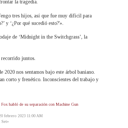
ontar la tragedia.
go tres hijos, así que fue muy difícil para
?’ y ‘¿Por qué sucedió esto?'».
daje de ‘Midnight in the Switchgrass’, la
recorrido juntos.
de 2020 nos sentamos bajo este árbol baniano.
 corto y frenético. Inconscientes del trabajo y
Fox habló de su separación con Machine Gun
 20 febrero 2023 11:00 AM
t Set»