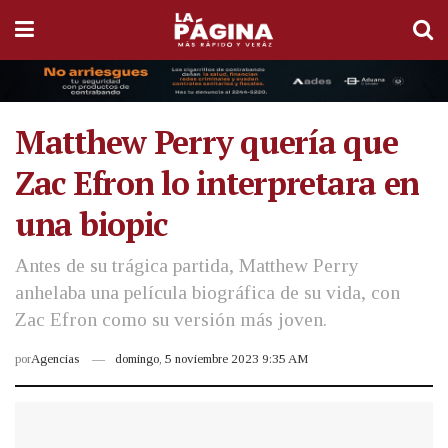
Matthew Perry quería que
Zac Efron lo interpretara en
una biopic
Antes de su trágica partida, Matthew Perry
anhelaba una película biográfica de su vida, con
Zac Efron como su versión más joven.
por
Agencias
domingo, 5 noviembre 2023 9:35 AM