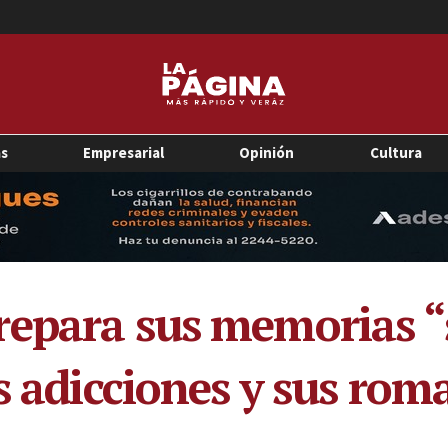
as
Empresarial
Opinión
Cultura
repara sus memorias “
s adicciones y sus rom