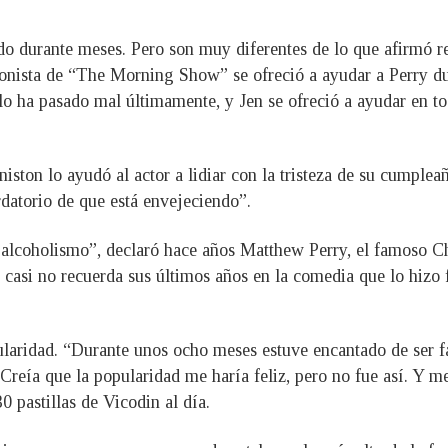
 durante meses. Pero son muy diferentes de lo que afirmó rec
onista de “The Morning Show” se ofreció a ayudar a Perry du
 ha pasado mal últimamente, y Jen se ofreció a ayudar en tod
niston lo ayudó al actor a lidiar con la tristeza de su cumple
rdatorio de que está envejeciendo”.
 alcoholismo”, declaró hace años Matthew Perry, el famoso Ch
 y casi no recuerda sus últimos años en la comedia que lo hizo
pularidad. “Durante unos ocho meses estuve encantado de ser 
 Creía que la popularidad me haría feliz, pero no fue así. Y m
0 pastillas de Vicodin al día.