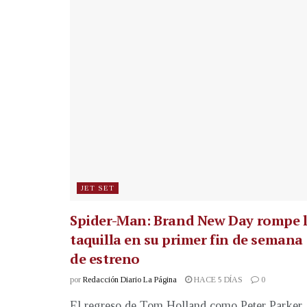
JET SET
Spider-Man: Brand New Day rompe 
taquilla en su primer fin de semana
de estreno
por
Redacción Diario La Página
HACE 5 DÍAS
0
El regreso de Tom Holland como Peter Parker