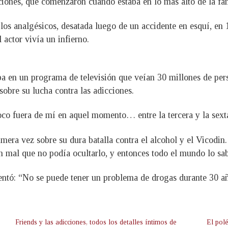
ciones, que comenzaron cuando estaba en lo más alto de la fa
s analgésicos, desatada luego de un accidente en esquí, en 1
 actor vivía un infierno.
ba en un programa de televisión que veían 30 millones de pers
obre su lucha contra las adicciones.
oco fuera de mí en aquel momento… entre la tercera y la sexta
era vez sobre su dura batalla contra el alcohol y el Vicodin. 
n mal que no podía ocultarlo, y entonces todo el mundo lo sab
omentó: “No se puede tener un problema de drogas durante 30 a
Friends y las adicciones, todos los detalles íntimos de
El pol