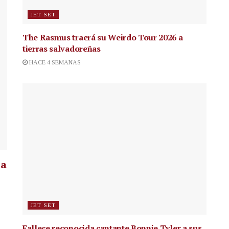
JET SET
The Rasmus traerá su Weirdo Tour 2026 a
tierras salvadoreñas
HACE 4 SEMANAS
la
JET SET
Fallece reconocida cantante
Bonnie Tyler a sus