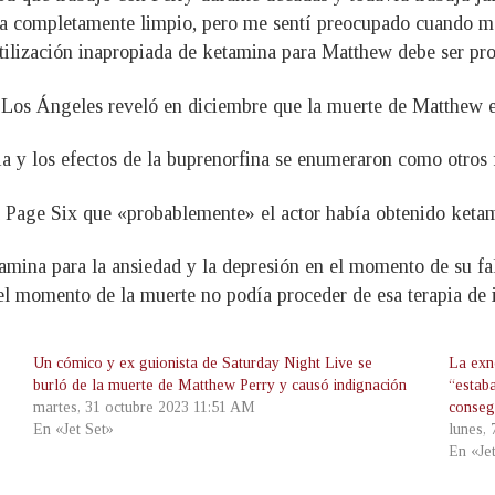
ía completamente limpio, pero me sentí preocupado cuando m
tilización inapropiada de ketamina para Matthew debe ser pr
Los Ángeles reveló en diciembre que la muerte de Matthew es
a y los efectos de la buprenorfina se enumeraron como otros f
Page Six que «probablemente» el actor había obtenido ketami
ina para la ansiedad y la depresión en el momento de su fall
l momento de la muerte no podía proceder de esa terapia de 
Un cómico y ex guionista de Saturday Night Live se
La exn
burló de la muerte de Matthew Perry y causó indignación
“estab
martes, 31 octubre 2023 11:51 AM
conseg
En «Jet Set»
lunes,
En «Je