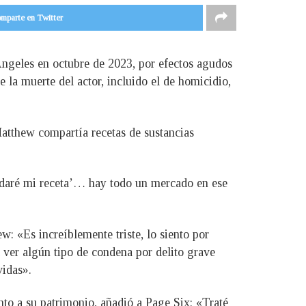
mparte en Twitter
Ángeles en octubre de 2023, por efectos agudos
la muerte del actor, incluido el de homicidio,
atthew compartía recetas de sustancias
e daré mi receta’… hay todo un mercado en ese
w: «Es increíblemente triste, lo siento por
 ver algún tipo de condena por delito grave
vidas».
to a su patrimonio, añadió a Page Six: «Traté