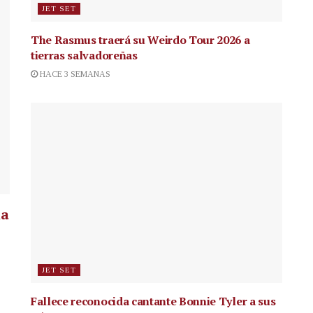
JET SET
The Rasmus traerá su Weirdo Tour 2026 a
tierras salvadoreñas
HACE 3 SEMANAS
la
JET SET
Fallece reconocida cantante
Bonnie Tyler a sus