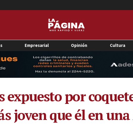
as
Empresarial
Opinión
Cultura
s expuesto por coquet
s joven que él en una 