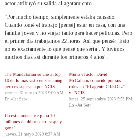
actor atribuyó su salida al agotamiento.
“Por mucho tiempo, simplemente estaba cansado.
Cuando tomé el trabajo [pensé] estar en casa, con una
familia joven y no viajar tanto para hacer películas. Pero
el primer día trabajamos 22 horas. Así que pensé: ‘Esto
no es exactamente lo que pensé que sería’. Y tuvimos
muchos días así durante los primeros 4 años”.
The Mandalorian se une al top
Murió el actor David
10 de lo más visto en streaming
McCallum, conocido por sus
pero es superada por NCIS
roles en “El agente C.I.P.O.L.”
viernes, 31 marzo 2023 9:00 AM
y “NCIS”
En «Jet Set»
lunes, 25 septiembre 2023 5:53 PM
En «Jet Set»
Un estadounidense gana 10
millones de dólares en ‘raspa y
gana’
jueves, 21 mayo 2020 8:37 AM