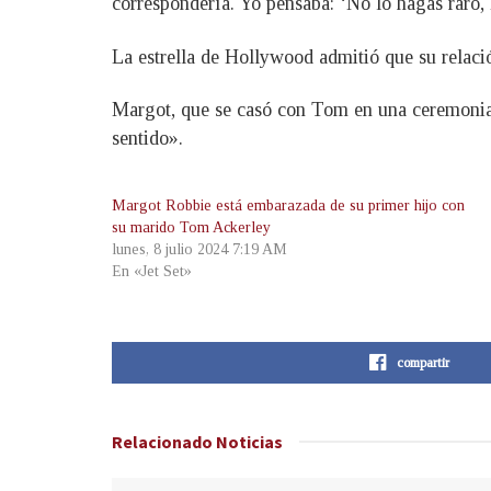
correspondería. Yo pensaba: ‘No lo hagas raro, 
La estrella de Hollywood admitió que su relaci
Margot, que se casó con Tom en una ceremonia 
sentido».
Margot Robbie está embarazada de su primer hijo con
su marido Tom Ackerley
lunes, 8 julio 2024 7:19 AM
En «Jet Set»
compartir
Relacionado
Noticias