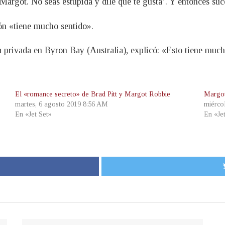
Margot. No seas estúpida y dile que te gusta’. Y entonces suc
ón «tiene mucho sentido».
privada en Byron Bay (Australia), explicó: «Esto tiene much
El «romance secreto» de Brad Pitt y Margot Robbie
Margot
martes, 6 agosto 2019 8:56 AM
miérco
En «Jet Set»
En «Je