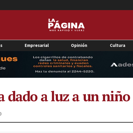
as
Empresarial
Opinión
Cultura
 dado a luz a un niño
0