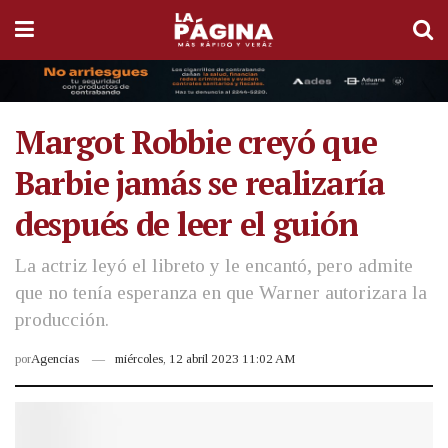
Margot Robbie creyó que
Barbie jamás se realizaría
después de leer el guión
La actriz leyó el libreto y le encantó, pero admite
que no tenía esperanza en que Warner autorizara la
producción.
por
Agencias
miércoles, 12 abril 2023 11:02 AM