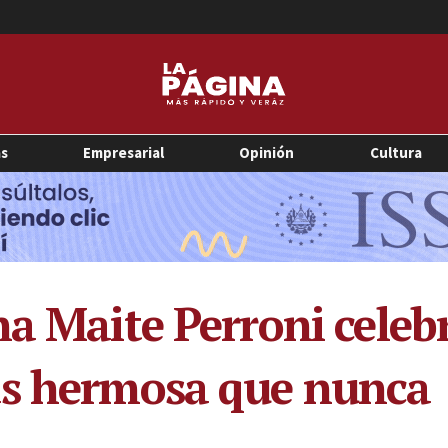
as
Empresarial
Opinión
Cultura
na Maite Perroni cele
ás hermosa que nunca