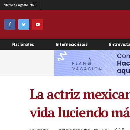
viernes 7 agosto, 2026
Nacionales
Internacionales
Entrevist
La actriz mexica
vida luciendo m
0
por
Agencias
martes, 9 marzo 2021 10:51 AM