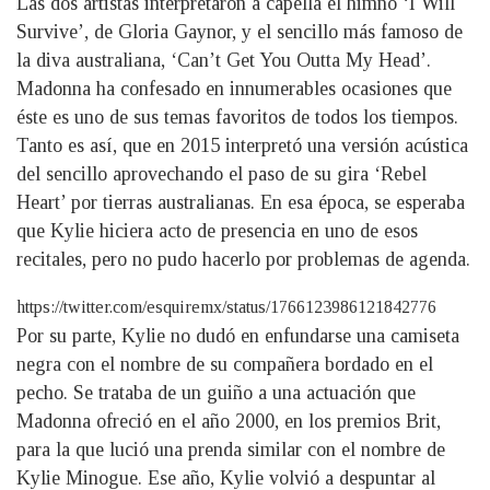
Las dos artistas interpretaron a capella el himno ‘I Will
Survive’, de Gloria Gaynor, y el sencillo más famoso de
la diva australiana, ‘Can’t Get You Outta My Head’.
Madonna ha confesado en innumerables ocasiones que
éste es uno de sus temas favoritos de todos los tiempos.
Tanto es así, que en 2015 interpretó una versión acústica
del sencillo aprovechando el paso de su gira ‘Rebel
Heart’ por tierras australianas. En esa época, se esperaba
que Kylie hiciera acto de presencia en uno de esos
recitales, pero no pudo hacerlo por problemas de agenda.
https://twitter.com/esquiremx/status/1766123986121842776
Por su parte, Kylie no dudó en enfundarse una camiseta
negra con el nombre de su compañera bordado en el
pecho. Se trataba de un guiño a una actuación que
Madonna ofreció en el año 2000, en los premios Brit,
para la que lució una prenda similar con el nombre de
Kylie Minogue. Ese año, Kylie volvió a despuntar al