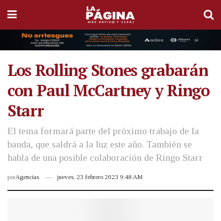
Los Rolling Stones grabarán
con Paul McCartney y Ringo
Starr
El tema formará parte del próximo trabajo de la
banda, que saldrá a la luz este año. También se
habla de una posible colaboración de Ringo Starr
por
Agencias
jueves, 23 febrero 2023 9:48 AM