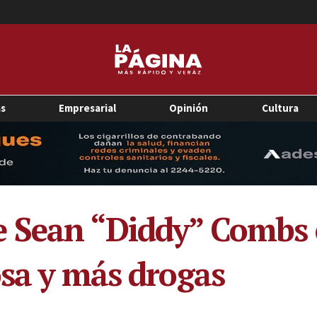
as
Empresarial
Opinión
Cultura
 Sean “Diddy” Combs 
osa y más drogas