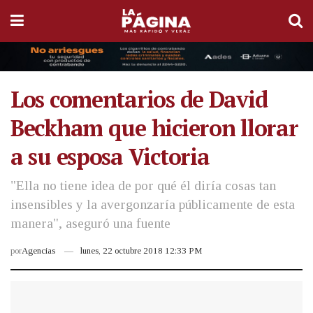
Los comentarios de David
Beckham que hicieron llorar
a su esposa Victoria
"Ella no tiene idea de por qué él diría cosas tan
insensibles y la avergonzaría públicamente de esta
manera", aseguró una fuente
por
Agencias
lunes, 22 octubre 2018 12:33 PM