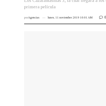
Los Cazafantasmas 3, la cual llegará a los 
primera película
por
Agencias
lunes, 11 noviembre 2019 10:01 AM