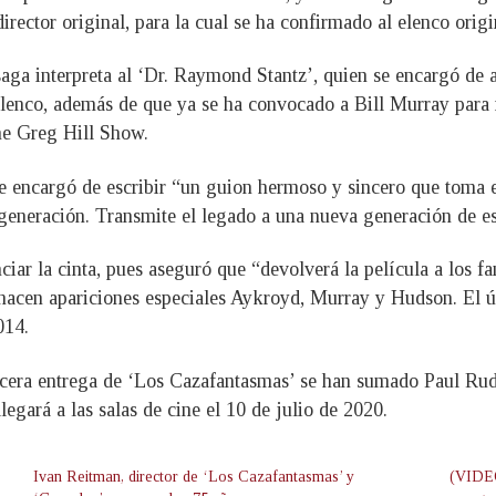
rector original, para la cual se ha confirmado al elenco origi
saga interpreta al ‘Dr. Raymond Stantz’, quien se encargó d
lenco, además de que ya se ha convocado a Bill Murray para r
he Greg Hill Show.
e encargó de escribir “un guion hermoso y sincero que toma e
a generación. Transmite el legado a una nueva generación de est
iar la cinta, pues aseguró que “devolverá la película a los fa
hacen apariciones especiales Aykroyd, Murray y Hudson. El ú
014.
tercera entrega de ‘Los Cazafantasmas’ se han sumado Paul 
egará a las salas de cine el 10 de julio de 2020.
Ivan Reitman, director de ‘Los Cazafantasmas’ y
(VIDEO