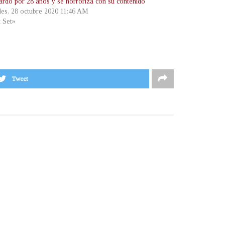
ardó por 28 años y se horroriza con su contenido
les, 28 octubre 2020 11:46 AM
t Set»
Tweet