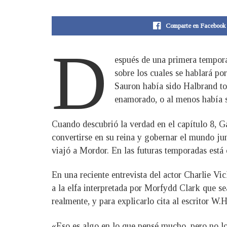
Comparte en Facebook
D
espués de una primera temporad
sobre los cuales se hablará po
Sauron había sido Halbrand tod
enamorado, o al menos había se
Cuando descubrió la verdad en el capítulo 8, Gal
convertirse en su reina y gobernar el mundo ju
viajó a Mordor. En las futuras temporadas est
En una reciente entrevista del actor Charlie V
a la elfa interpretada por Morfydd Clark que s
realmente, y para explicarlo cita al escritor W.
«Eso es algo en lo que pensé mucho, pero no lo