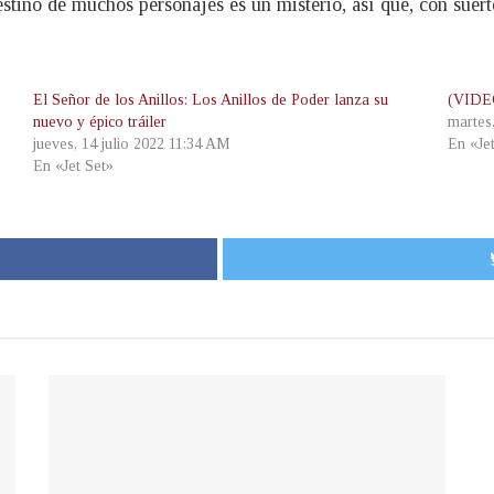
destino de muchos personajes es un misterio, así que, con sue
El Señor de los Anillos: Los Anillos de Poder lanza su
(VIDEO
nuevo y épico tráiler
martes
jueves, 14 julio 2022 11:34 AM
En «Je
En «Jet Set»