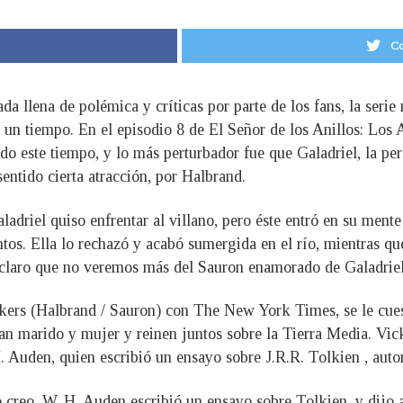
Co
a llena de polémica y críticas por parte de los fans, la serie
r un tiempo. En el episodio 8 de El Señor de los Anillos: Los
o este tiempo, y lo más perturbador fue que Galadriel, la pe
ntido cierta atracción, por Halbrand.
adriel quiso enfrentar al villano, pero éste entró en su mente 
ntos. Ella lo rechazó y acabó sumergida en el río, mientras q
á claro que no veremos más del Sauron enamorado de Galadrie
ickers (Halbrand / Sauron) con The New York Times, se le cue
ean marido y mujer y reinen juntos sobre la Tierra Media. Vi
H. Auden, quien escribió un ensayo sobre J.R.R. Tolkien , auto
 creo. W. H. Auden escribió un ensayo sobre Tolkien, y dijo 