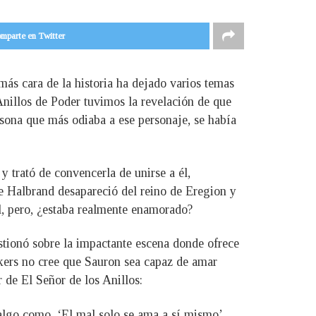
mparte en Twitter
 más cara de la historia ha dejado varios temas
 Anillos de Poder tuvimos la revelación de que
rsona que más odiaba a ese personaje, se había
y trató de convencerla de unirse a él,
ue Halbrand desapareció del reino de Eregion y
l, pero, ¿estaba realmente enamorado?
stionó sobre la impactante escena donde ofrece
ckers no cree que Sauron sea capaz de amar
r de El Señor de los Anillos:
algo como, ‘El mal solo se ama a sí mismo’.