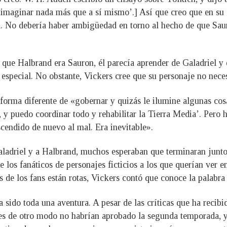
 imaginar nada más que a sí mismo’.] Así que creo que en su d
. No debería haber ambigüedad en torno al hecho de que Sauro
que Halbrand era Sauron, él parecía aprender de Galadriel y 
 especial. No obstante, Vickers cree que su personaje no neces
 forma diferente de «gobernar y quizás le ilumine algunas cosa
 y puedo coordinar todo y rehabilitar la Tierra Media’. Pero 
scendido de nuevo al mal. Era inevitable».
ladriel y a Halbrand, muchos esperaban que terminaran junto
 los fanáticos de personajes ficticios a los que querían ver e
as de los fans están rotas, Vickers contó que conoce la palabr
a sido toda una aventura. A pesar de las críticas que ha recib
pues de otro modo no habrían aprobado la segunda temporada, 