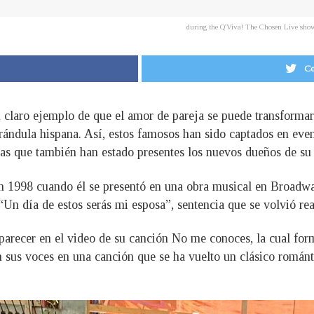
during the Q'Viva! The Chosen Live sho
Co
claro ejemplo de que el amor de pareja se puede transformar 
rándula hispana. Así, estos famosos han sido captados en event
las que también han estado presentes los nuevos dueños de su
en 1998 cuando él se presentó en una obra musical en Broadw
 “Un día de estos serás mi esposa”, sentencia que se volvió r
parecer en el video de su canción No me conoces, la cual form
 sus voces en una canción que se ha vuelto un clásico románt