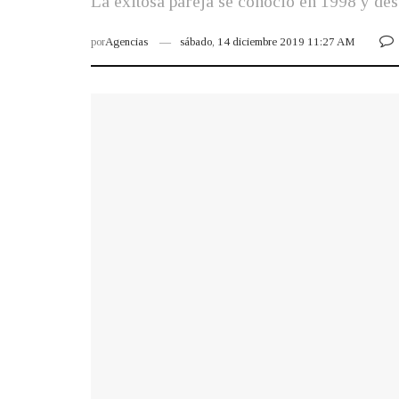
La exitosa pareja se conoció en 1998 y des
por
Agencias
sábado, 14 diciembre 2019 11:27 AM