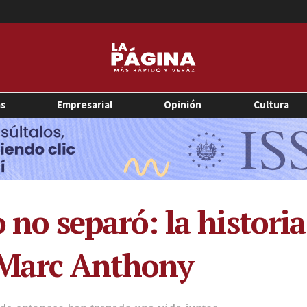
as
Empresarial
Opinión
Cultura
o no separó: la histori
y Marc Anthony