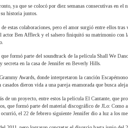
onto, ya que se colocó por diez semanas consecutivas en el n
u historia juntos.
de estas colaboraciones, pero el amor surgió entre ellos tras 
ctor Ben Affleck y el salsero finiquitó su matrimonio con la
o.
, que formó parte del soundtrack de la película Shall We Dan
secreta en la casa de Jennifer en Beverly Hills.
 Grammy Awards, donde interpretaron la canción Escapémonos, 
n casados dieron vida a una pareja enamorada que busca alejar
ás de un proyecto, entre estos la película El Cantante, que pro
os, que formó parte del material discográfico de JLo: Como 
 ocurrió, el 22 de febrero siguiente Jennifer dio a luz a los
 del 2011, pero lograron concretar el divorcio hasta junio de