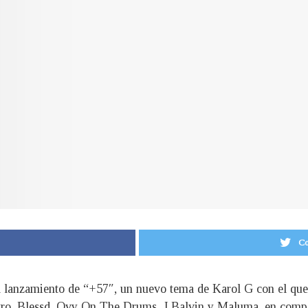
Co
l lanzamiento de “+57″, un nuevo tema de Karol G con el que 
tro, Blessd, Ovy On The Drums, J Balvin y Maluma, en compa