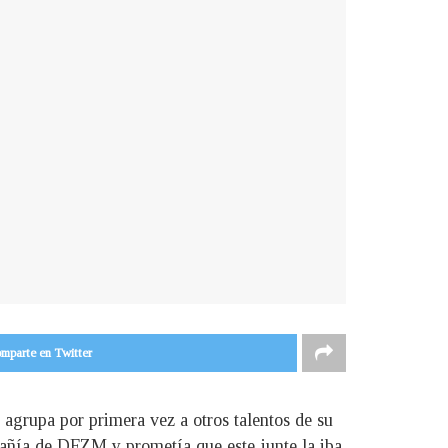
mparte en Twitter
agrupa por primera vez a otros talentos de su
ñía de DFZM y prometía que este junte la iba