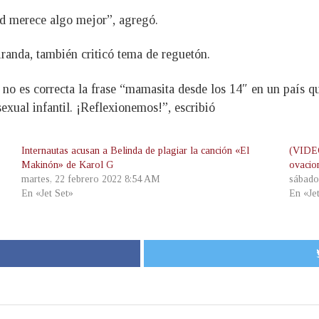
ad merece algo mejor”, agregó.
iranda, también criticó tema de reguetón.
o es correcta la frase “mamasita desde los 14″ en un país que
xual infantil. ¡Reflexionemos!”, escribió
Internautas acusan a Belinda de plagiar la canción «El
(VIDEO
Makinón» de Karol G
ovacio
martes, 22 febrero 2022 8:54 AM
sábado
En «Jet Set»
En «Je