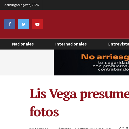
domingo 9 agosto, 2026
Nacionales
Internacionales
Entrevist
Lis Vega presume
fotos
0
por
Agencias
domingo, 24 octubre 2021 7:41 AM