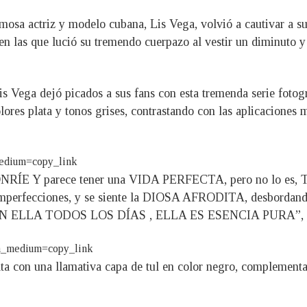
famosa actriz y modelo cubana, Lis Vega, volvió a cautivar a s
 en las que lució su tremendo cuerpazo al vestir un diminuto 
s Vega dejó picados a sus fans con esta tremenda serie fotog
lores plata y tonos grises, contrastando con las aplicaciones
edium=copy_link
E Y parece tener una VIDA PERFECTA, pero no lo es, 
imperfecciones, y se siente la DIOSA AFRODITA, desbordando 
LLA TODOS LOS DÍAS , ELLA ES ESENCIA PURA”, pub
m_medium=copy_link
ta con una llamativa capa de tul en color negro, complementa