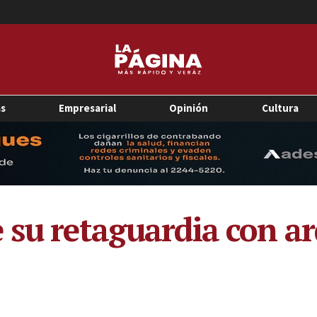
as
Empresarial
Opinión
Cultura
 su retaguardia con ar