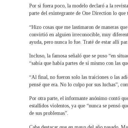
Por si fuera poco, la modelo declaró a la revi
parte del exintegrante de One Direction lo que t
“Hizo cosas que me lastimaron de maneras que 
convirtió en alguien irreconocible, muy difere
ayuda, pero nunca lo fue. Traté de estar allí p
Incluso, la famosa señaló que se puso “en situa
“sabía que había partes de sí mismo con las que
“Al final, no fueron solo las traiciones o las 
pensé que era. No lo culpo por sus luchas”, co
Por otra parte, el informante anónimo contó qu
estallidos violentos, ya que “nunca se pensó que
de sus problemas”.
Cabe destacar que en mayo del año pasado, May