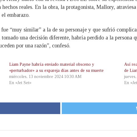
hechos reales. En la obra, la protagonista, Mallory, atravies
n el embarazo.
l fue “muy similar” a la de su personaje y que sufrió complic
a tomado una decisión diferente, habría perdido a la persona 
suceden por una razón”, confesó.
Liam Payne habría enviado material obsceno y
Así re
«perturbador» a su expareja días antes de su muerte
de Lia
miércoles, 13 noviembre 2024 10:30 AM
jueves
En «Jet Set»
En «Je