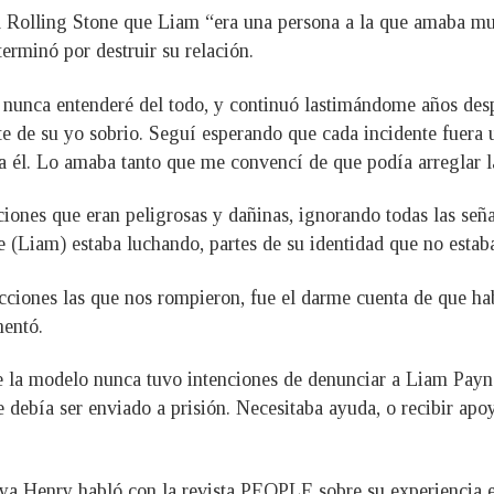
sta Rolling Stone que Liam “era una persona a la que amaba m
erminó por destruir su relación.
nunca entenderé del todo, y continuó lastimándome años des
nte de su yo sobrio. Seguí esperando que cada incidente fuera
ara él. Lo amaba tanto que me convencí de que podía arreglar l
ciones que eran peligrosas y dañinas, ignorando todas las se
 (Liam) estaba luchando, partes de su identidad que no estaba
adicciones las que nos rompieron, fue el darme cuenta de que 
mentó.
e la modelo nunca tuvo intenciones de denunciar a Liam Payn
 debía ser enviado a prisión. Necesitaba ayuda, o recibir apoyo
a Henry habló con la revista PEOPLE sobre su experiencia en