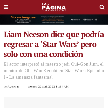
Liam Neeson dice que podría
regresar a ‘Star Wars’ pero
solo con una condición
El actor interpretó al maestro jedi Qui-Gon Jinn, el
mentor de Obi-Wan Kenobi en 'Star Wars: Episodio
I - La amenaza fantasma'.
por
Agencias
viernes, 22 abril 2022 11:14 AM