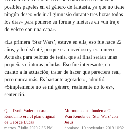
posibles papeles en el género de fantasía, ya que no tiene
ningún deseo «de ir al gimnasio durante tres horas todos
los días» para ponerse en forma y meterse en «un traje
de velcro con una capa».
«La primera ‘Star Wars’, estuve en ella, eso fue hace 22
años, y lo disfruté, porque era novedoso y era nuevo.
Actuaba para pelotas de tenis, que al final serían unas
pequeñas criaturas peludas. Eso fue interesante, en
cuanto a la actuación, tratar de hacer que pareciera real,
pero nunca más. Es bastante agotador», admitió.
«Simplemente no es mi género, realmente no lo es»,
sentenció.
Que Darth Vader matara a
Mormomes confunden a Obi-
Kenobi no era el plan original
Wan Kenobi de ‘Star Wars’ con
de George Lucas
Jesús
martes, 7 julio 2020 2:36 PM
domingo, 10 noviembre 2019 10:32