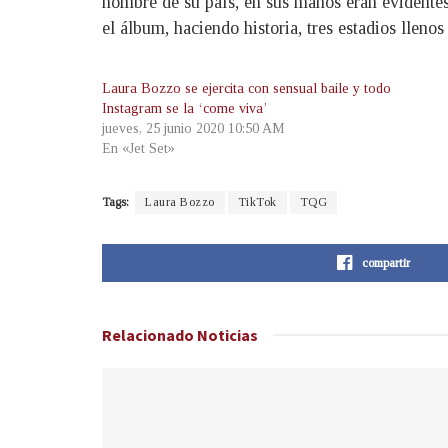
nombre de su país, en sus manos eran evidente
el álbum, haciendo historia, tres estadios llen
Laura Bozzo se ejercita con sensual baile y todo
Instagram se la ‘come viva’
jueves, 25 junio 2020 10:50 AM
En «Jet Set»
Tags:
Laura Bozzo
TikTok
TQG
compartir
Relacionado
Noticias