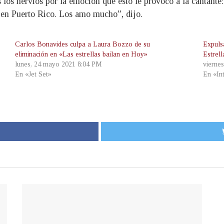
s los nervios por la emoción que esto le provocó a la canta
os en Puerto Rico. Los amo mucho”, dijo.
Carlos Bonavides culpa a Laura Bozzo de su
Expuls
eliminación en «Las estrellas bailan en Hoy»
Estrel
lunes, 24 mayo 2021 8:04 PM
vierne
En «Jet Set»
En «In