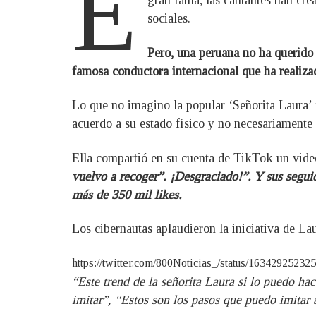
E
gran fama, las cantantes han cre
sociales.
Pero, una peruana no ha querido 
famosa conductora internacional que ha realizado
Lo que no imagino la popular ‘Señorita Laura’ f
acuerdo a su estado físico y no necesariamente p
Ella compartió en su cuenta de TikTok un video 
vuelvo a recoger”. ¡Desgraciado!”. Y sus segui
más de 350 mil likes.
Los cibernautas aplaudieron la iniciativa de La
https://twitter.com/800Noticias_/status/1634292523
“Este trend de la señorita Laura si lo puedo ha
imitar”, “Estos son los pasos que puedo imitar 