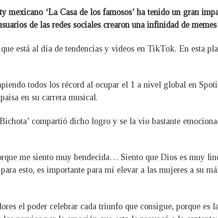
ity mexicano ‘La Casa de los famosos’ ha tenido un gran impac
usuarios de las redes sociales crearon una infinidad de memes 
 que está al día de tendencias y videos en TikTok. En esta pl
endo todos los récord al ocupar el 1 a nivel global en Spoti
paisa en su carrera musical.
e ‘Bichota’ compartió dicho logro y se la vio bastante emocio
orque me siento muy bendecida… Siento que Dios es muy lin
ara esto, es importante para mí elevar a las mujeres a su má
ores el poder celebrar cada triunfo que consigue, porque es l