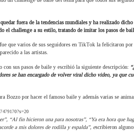
ado un challenge de baile del tema para que todos sus seguido
quedar fuera de la tendencias mundiales y ha realizado dicho 
 el challenge a su estilo, tratando de imitar los pasos de bail
ue que varios de sus seguidores en TikTok la felicitaron por su
arecido a las artistas.
con sus pasos de baile y escribió la siguiente descripción:
“¿
dores se han encargado de volver viral dicho video, ya que c
ura Bozzo por hacer el famoso baile y además varias se animar
257479170?s=20
cer”, “Al fin hicieron una para nosotras”, “Ya era hora que ha
acorde a mis dolores de rodilla y espalda”, e
scribieron alguno