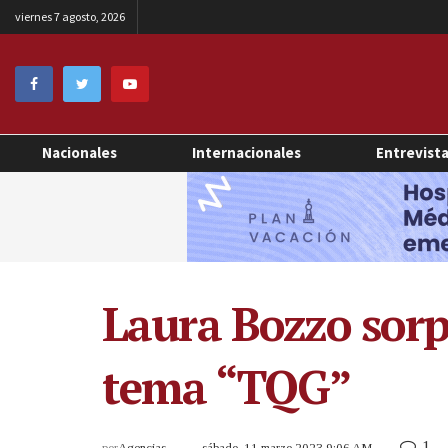
viernes 7 agosto, 2026
Nacionales
Internacionales
Entrevist
Laura Bozzo sorpr
tema “TQG”
1
por
Agencias
sábado, 11 marzo 2023 9:06 AM