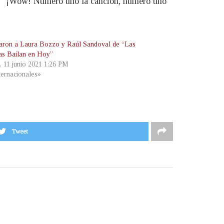
nte: “¡Wow! Número uno la canción, número uno
aron a Laura Bozzo y Raúl Sandoval de “Las
las Bailan en Hoy”
s, 11 junio 2021 1:26 PM
ternacionales»
Tweet