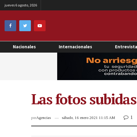
jueves 6 agosto, 2026
Nacionales
Internacionales
Entrevist
Las fotos subida
1
por
Agencias
sábado, 16 enero 2021 11:15 AM