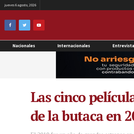
jueves 6 agosto, 2026
Nacionales
Internacionales
Entrevist
Las cinco películ
de la butaca en 