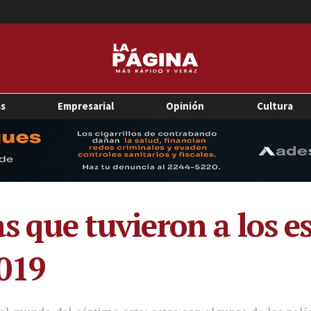
as
Empresarial
Opinión
Cultura
as que tuvieron a los es
2019