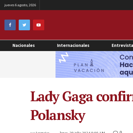
jueves 6 agosto, 2026
Nacionales
Internacionales
Entrevist
Lady Gaga confi
Polansky
0
por
Agencias
lunes, 29 julio 2024 9:00 AM