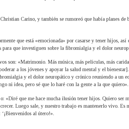
, Christian Carino, y también se rumoreó que había planes de
rmente que está «emocionada» por casarse y tener hijos, así 
s para que investiguen sobre la fibromialgia y el dolor neurop
etivos son: «Matrimonio. Más música, más películas, más cari
oderar a los jóvenes y apoyar la salud mental y el bienestar]
fibromialgia y el dolor neuropático y crónico reuniendo a un
go ni idea, pero sé que lo haré con la gente a la que quiero».
ijo: «Diré que me hace mucha ilusión tener hijos. Quiero ser 
recer. Luego sale, y nuestro trabajo es mantenerlo vivo. Es 
: ‘¡Bienvenidos al útero!».