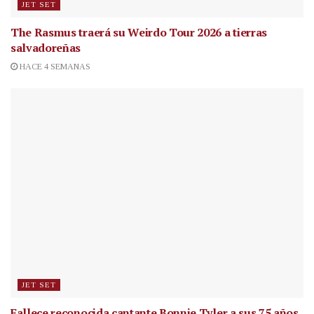
JET SET
The Rasmus traerá su Weirdo Tour 2026 a tierras
salvadoreñas
HACE 4 SEMANAS
JET SET
Fallece reconocida cantante
Bonnie Tyler a sus 75 años