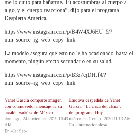
me lo quito para bañarme. Tú acostumbras al cuerpo a
algo, y el cuerpo reacciona”, dijo para el programa
Despierta América.
https://www.instagram.com/p/B4W4XJ6HU_5/?
utm_source=ig_web_copy_link
La modelo asegura que esto no le ha ocasionado, hasta el
momento, ningún efecto secundario en su salud.
https://www.instagram.com/p/B3z7cjDHJf4/?
utm_source=ig_web_copy_link
Yanet García comparte imagen
Emotiva despedida de Yanet
con conmovedor mensaje de su
García, “La chica del clima”,
posible «adiós» de México
del programa Hoy
domingo, 24 noviembre 2019 10:43
miércoles, 1 enero 2020 11:13 AM
AM
En «Internacionales»
En «Jet Set»