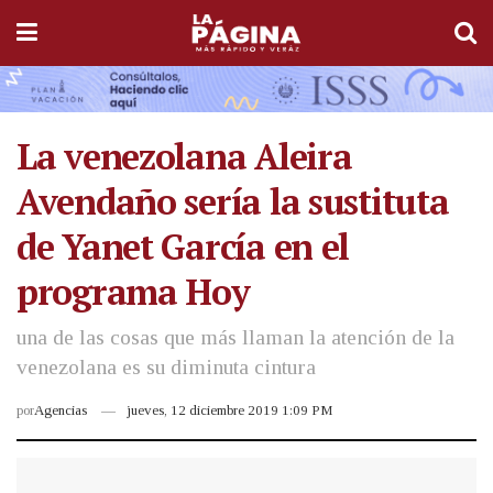
La venezolana Aleira
Avendaño sería la sustituta
de Yanet García en el
programa Hoy
una de las cosas que más llaman la atención de la
venezolana es su diminuta cintura
por
Agencias
jueves, 12 diciembre 2019 1:09 PM