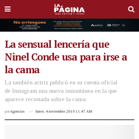
La sensual lencería que
Ninel Conde usa para irse a
la cama
La también actriz publicó en su cuenta oficial
de Instagram una nueva instantánea en la que
aparece recostada sobre la cama.
por
Agencias
lunes, 4 noviembre 2019 11:47 AM