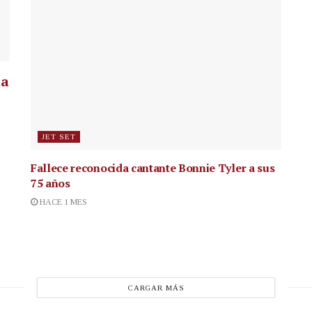
la
JET SET
Fallece reconocida cantante
Bonnie Tyler a sus
75 años
HACE 1 MES
CARGAR MÁS