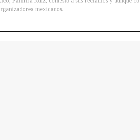
ico, Palmira Ruiz, contestó a sus reclamos y aunque co
 organizadores mexicanos.