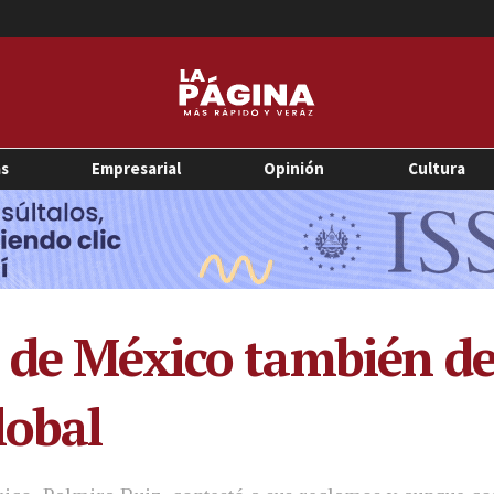
as
Empresarial
Opinión
Cultura
e de México también d
lobal