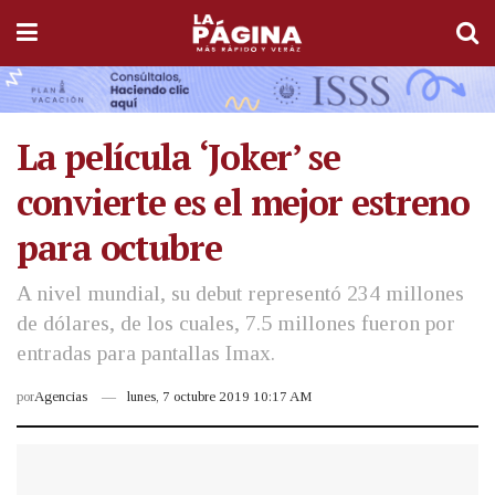
La película ‘Joker’ se
convierte es el mejor estreno
para octubre
A nivel mundial, su debut representó 234 millones
de dólares, de los cuales, 7.5 millones fueron por
entradas para pantallas Imax.
por
Agencias
lunes, 7 octubre 2019 10:17 AM