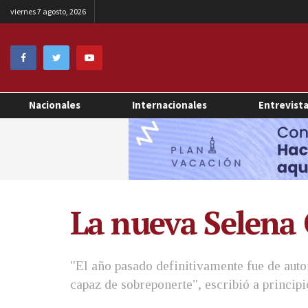
viernes 7 agosto, 2026
Nacionales
Internacionales
Entrevist
La nueva Selena 
"El año pasado definitivamente fue de auto
capaz de sobreponerte", escribió a principi