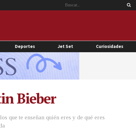
Deportes
Jet Set
Curiosidades
in Bieber
los que te enseñan quién eres y de qué eres
da