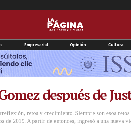
as
Empresarial
Opinión
Cultura
Gomez después de Just
rreflexión, retos y crecimiento. Siempre son esos retos 
os de 2019. A partir de entonces, ingresó a una nueva vi