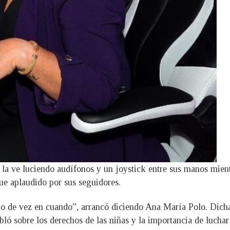
a ve luciendo audífonos y un joystick entre sus manos mientra
ue aplaudido por sus seguidores.
iño de vez en cuando”, arrancó diciendo Ana María Polo. Dich
ló sobre los derechos de las niñas y la importancia de luchar 