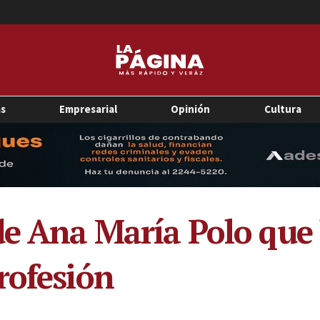
as
Empresarial
Opinión
Cultura
e Ana María Polo que l
rofesión