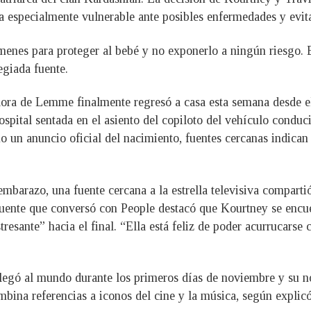
a especialmente vulnerable ante posibles enfermedades y evitar
enes para proteger al bebé y no exponerlo a ningún riesgo. 
egiada fuente.
ora de Lemme finalmente regresó a casa esta semana desde e
spital sentada en el asiento del copiloto del vehículo conduc
 un anuncio oficial del nacimiento, fuentes cercanas indican 
 embarazo, una fuente cercana a la estrella televisiva compa
fuente que conversó con People destacó que Kourtney se encuen
esante” hacia el final. “Ella está feliz de poder acurrucarse 
legó al mundo durante los primeros días de noviembre y su n
na referencias a iconos del cine y la música, según explicó 