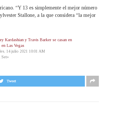
ericano. “Y 13 es simplemente el mejor número
lvester Stallone, a la que considera “la mejor
ey Kardashian y Travis Barker se casan en
o en Las Vegas
les, 14 julio 2021 10:01 AM
t Set»
Tweet