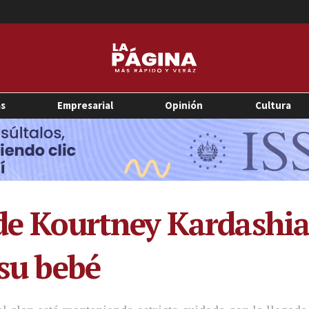
as
Empresarial
Opinión
Cultura
a de Kourtney Kardashi
 su bebé