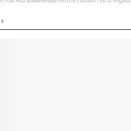
 clan está manteniendo estricto cuidado con la llegada
0