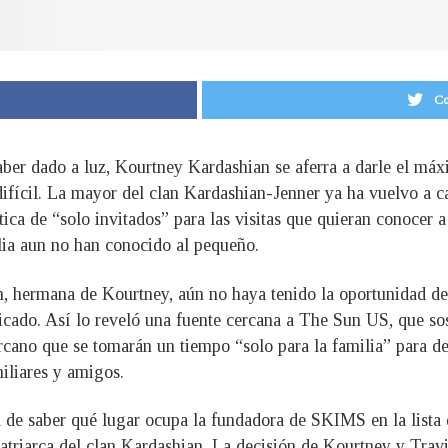
Co
er dado a luz, Kourtney Kardashian se aferra a darle el máxi
ifícil. La mayor del clan Kardashian-Jenner ya ha vuelvo a ca
tica de “solo invitados” para las visitas que quieran conocer a
ilia aun no han conocido al pequeño.
n, hermana de Kourtney, aún no haya tenido la oportunidad de 
licado. Así lo reveló una fuente cercana a The Sun US, que s
cano que se tomarán un tiempo “solo para la familia” para des
miliares y amigos.
a de saber qué lugar ocupa la fundadora de SKIMS en la lista d
 matriarca del clan Kardashian. La decisión de Kourtney y Tr