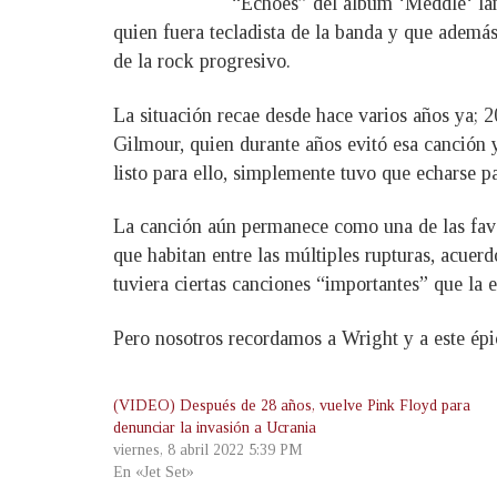
“Echoes” del álbum ‘Meddle‘ lanz
quien fuera tecladista de la banda y que además
de la rock progresivo.
La situación recae desde hace varios años ya; 2
Gilmour, quien durante años evitó esa canción 
listo para ello, simplemente tuvo que echarse p
La canción aún permanece como una de las favor
que habitan entre las múltiples rupturas, acuer
tuviera ciertas canciones “importantes” que la 
Pero nosotros recordamos a Wright y a este épic
(VIDEO) Después de 28 años, vuelve Pink Floyd para
denunciar la invasión a Ucrania
viernes, 8 abril 2022 5:39 PM
En «Jet Set»