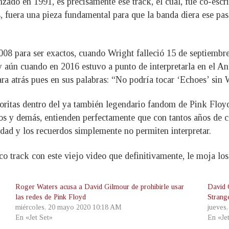
ado en 1991, es precisamente ese track, el cual, fue co-escri
, fuera una pieza fundamental para que la banda diera ese pa
008 para ser exactos, cuando Wright falleció 15 de septiembr
y aún cuando en 2016 estuvo a punto de interpretarla en el An
ara atrás pues en sus palabras: “No podría tocar ‘Echoes’ sin 
itas dentro del ya también legendario fandom de Pink Floyd, 
dos y demás, entienden perfectamente que con tantos años de c
edad y los recuerdos simplemente no permiten interpretar.
o track con este viejo video que definitivamente, le moja los
Roger Waters acusa a David Gilmour de prohibirle usar
David 
las redes de Pink Floyd
Strang
miércoles, 20 mayo 2020 10:18 AM
jueves
En «Jet Set»
En «Je