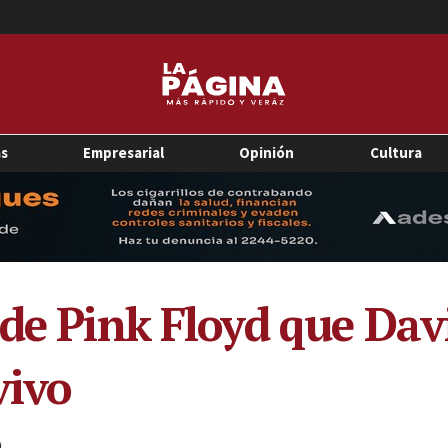
as
Empresarial
Opinión
Cultura
 de Pink Floyd que Dav
vivo
0