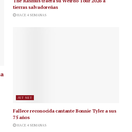
The Rasmus traerá su Weirdo Tour 2026 a
tierras salvadoreñas
HACE 4 SEMANAS
la
JET SET
Fallece reconocida cantante
Bonnie Tyler a sus
75 años
HACE 4 SEMANAS