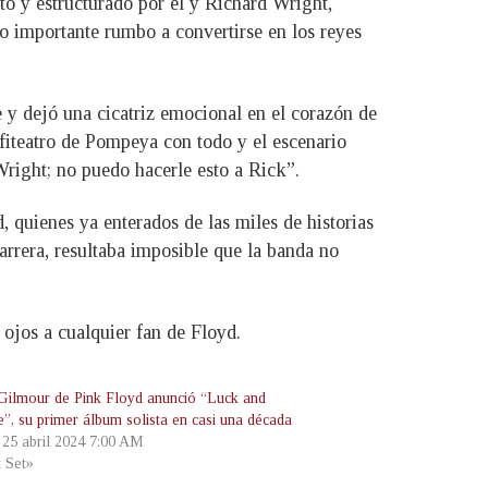
to y estructurado por él y Richard Wright,
so importante rumbo a convertirse en los reyes
e y dejó una cicatriz emocional en el corazón de
fiteatro de Pompeya con todo y el escenario
Wright; no puedo hacerle esto a Rick”.
quienes ya enterados de las miles de historias
arrera, resultaba imposible que la banda no
 ojos a cualquier fan de Floyd.
Gilmour de Pink Floyd anunció “Luck and
e”, su primer álbum solista en casi una década
, 25 abril 2024 7:00 AM
t Set»