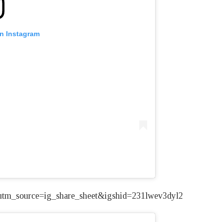
on Instagram
utm_source=ig_share_sheet&igshid=231lwev3dyl2