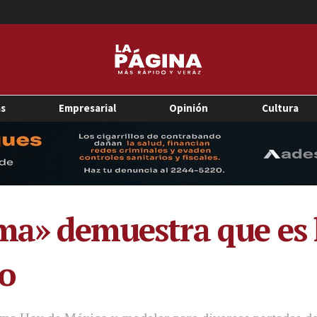
as
Empresarial
Opinión
Cultura
ima» demuestra que es
o